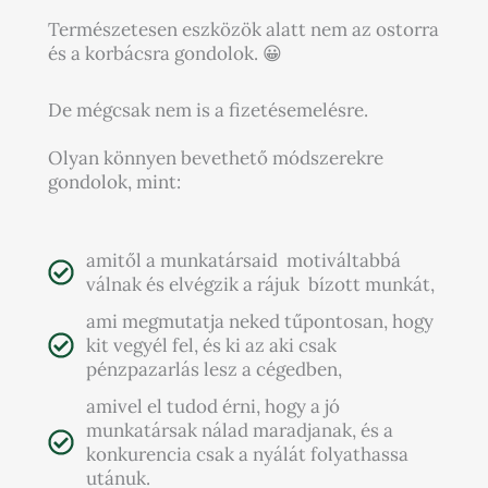
Természetesen eszközök alatt nem az ostorra
és a korbácsra gondolok. 😀
De mégcsak nem is a fizetésemelésre.
Olyan könnyen bevethető módszerekre
gondolok, mint:
amitől a munkatársaid motiváltabbá
válnak és elvégzik a rájuk bízott munkát,
ami megmutatja neked tűpontosan, hogy
kit vegyél fel, és ki az aki csak
pénzpazarlás lesz a cégedben,
amivel el tudod érni, hogy a jó
munkatársak nálad maradjanak, és a
konkurencia csak a nyálát folyathassa
utánuk.