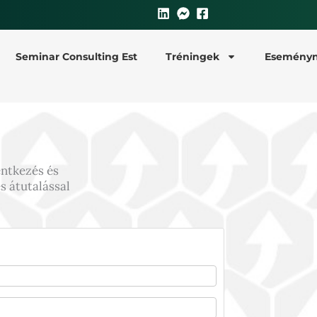
Seminar Consulting Est
Tréningek
Eseményn
entkezés és
és átutalással