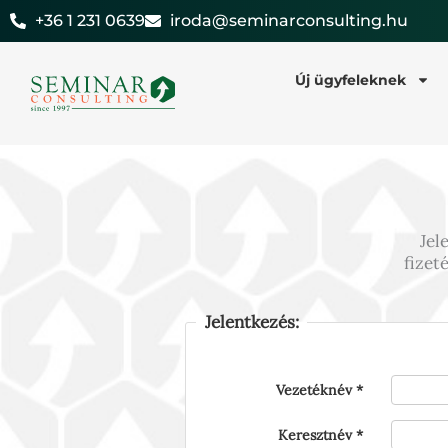
Skip
+36 1 231 0639
iroda@seminarconsulting.hu
to
content
Új ügyfeleknek
Jel
fizet
Jelentkezés:
Vezetéknév
Keresztnév