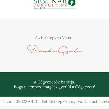
Az Erő legyen Veled!
A Cégvezetők barátja,
hogy ne érezze magát egyedül a Cégvezető
si szám: 02623-0001 | Felnőttképzési nyilvántartásba v