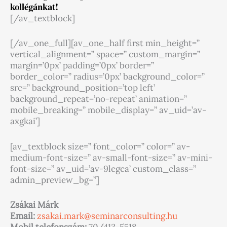
kollégánkat!
[/av_textblock]
[/av_one_full][av_one_half first min_height=”
vertical_alignment=” space=” custom_margin=”
margin=’0px’ padding=’0px’ border=”
border_color=” radius=’0px’ background_color=”
src=” background_position=’top left’
background_repeat=’no-repeat’ animation=”
mobile_breaking=” mobile_display=” av_uid=’av-
axgkai’]
[av_textblock size=” font_color=” color=” av-
medium-font-size=” av-small-font-size=” av-mini-
font-size=” av_uid=’av-9legca’ custom_class=”
admin_preview_bg=”]
Zsákai Márk
Email:
zsakai.mark@seminarconsulting.
hu
Mobil telefonszám:
70/413-5518