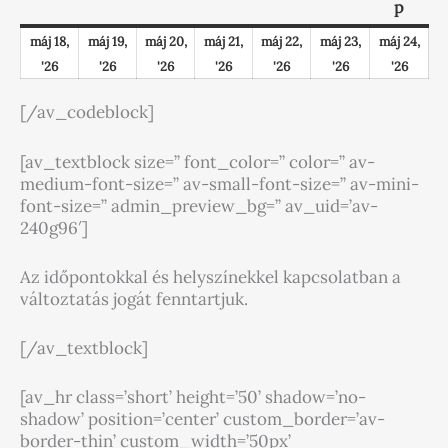
05.
05.
05.
05.
05.
05.
05.
p
18.
19.
20.
21.
22.
23.
24.
máj 18,
máj 19,
máj 20,
máj 21,
máj 22,
máj 23,
máj 24,
'26
'26
'26
'26
'26
'26
'26
[/av_codeblock]
[av_textblock size=” font_color=” color=” av-
medium-font-size=” av-small-font-size=” av-mini-
font-size=” admin_preview_bg=” av_uid=’av-
240g96′]
Az időpontokkal és helyszínekkel kapcsolatban a
változtatás jogát fenntartjuk.
[/av_textblock]
[av_hr class=’short’ height=’50’ shadow=’no-
shadow’ position=’center’ custom_border=’av-
border-thin’ custom_width=’50px’