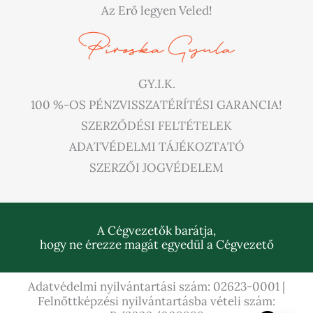
Az Erő legyen Veled!
GY.I.K.
100 %-OS PÉNZVISSZATÉRÍTÉSI GARANCIA!
SZERZŐDÉSI FELTÉTELEK
ADATVÉDELMI TÁJÉKOZTATÓ
SZERZŐI JOGVÉDELEM
A Cégvezetők barátja,
hogy ne érezze magát egyedül a Cégvezető
Adatvédelmi nyilvántartási szám: 02623-0001 |
Felnőttképzési nyilvántartásba vételi szám: