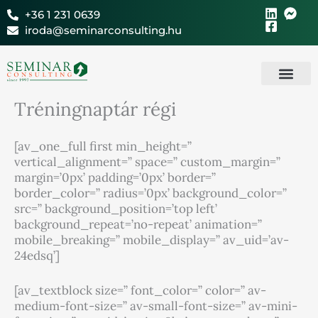
Skip
+36 1 231 0639
to
iroda@seminarconsulting.hu
content
Tréningnaptár régi
[av_one_full first min_height=”
vertical_alignment=” space=” custom_margin=”
margin=’0px’ padding=’0px’ border=”
border_color=” radius=’0px’ background_color=”
src=” background_position=’top left’
background_repeat=’no-repeat’ animation=”
mobile_breaking=” mobile_display=” av_uid=’av-
24edsq’]
[av_textblock size=” font_color=” color=” av-
medium-font-size=” av-small-font-size=” av-mini-