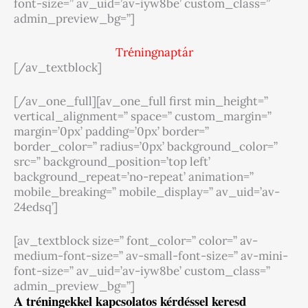
font-size=” av_uid=’av-iyw8be’ custom_class=”
admin_preview_bg=”]
Tréningnaptár
[/av_textblock]
[/av_one_full][av_one_full first min_height=”
vertical_alignment=” space=” custom_margin=”
margin=’0px’ padding=’0px’ border=”
border_color=” radius=’0px’ background_color=”
src=” background_position=’top left’
background_repeat=’no-repeat’ animation=”
mobile_breaking=” mobile_display=” av_uid=’av-
24edsq’]
[av_textblock size=” font_color=” color=” av-
medium-font-size=” av-small-font-size=” av-mini-
font-size=” av_uid=’av-iyw8be’ custom_class=”
admin_preview_bg=”]
A tréningekkel kapcsolatos kérdéssel keresd