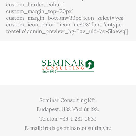
custom_border_color=”
custom_margin_top=’30px’
custom_margin_bottom=’30px’ icon_select=’yes’
custom_icon_color=” icon=’ue808′ font=’entypo-
fontello’ admin_preview_bg=” av_uid=’av-5loewq’]
[/av_one_full]
Seminar Consulting Kft.
Budapest, 1138 Váci út 198.
Telefon: +36-1-231-0639
E-mail: iroda@seminarconsulting.hu