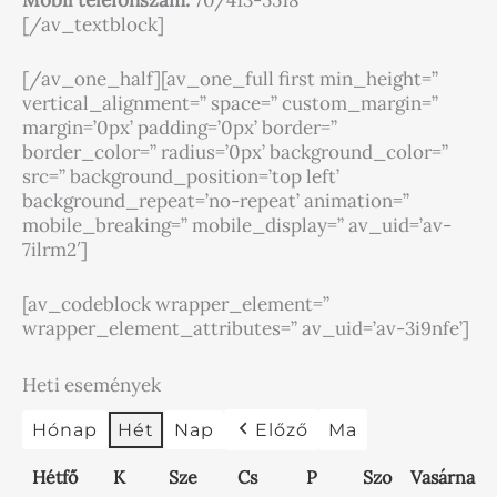
[/av_textblock]
[/av_one_half][av_one_full first min_height=”
vertical_alignment=” space=” custom_margin=”
margin=’0px’ padding=’0px’ border=”
border_color=” radius=’0px’ background_color=”
src=” background_position=’top left’
background_repeat=’no-repeat’ animation=”
mobile_breaking=” mobile_display=” av_uid=’av-
7ilrm2′]
[av_codeblock wrapper_element=”
wrapper_element_attributes=” av_uid=’av-3i9nfe’]
Heti események
Hónap
Hét
Nap
Előző
Ma
2026.
hétfő
kedd
2026.
2026.
szerda
csütörtök
2026.
péntek
2026.
2026.
szombat
vasár
2026
Hétfő
K
Sze
Cs
P
Szo
Vasárna