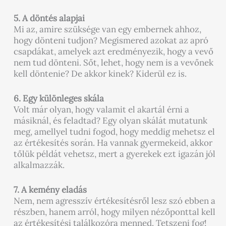
5. A döntés alapjai
Mi az, amire szüksége van egy embernek ahhoz,
hogy dönteni tudjon? Megismered azokat az apró
csapdákat, amelyek azt eredményezik, hogy a vevő
nem tud dönteni. Sőt, lehet, hogy nem is a vevőnek
kell döntenie? De akkor kinek? Kiderül ez is.
6. Egy különleges skála
Volt már olyan, hogy valamit el akartál érni a
másiknál, és feladtad? Egy olyan skálát mutatunk
meg, amellyel tudni fogod, hogy meddig mehetsz el
az értékesítés során. Ha vannak gyermekeid, akkor
tőlük példát vehetsz, mert a gyerekek ezt igazán jól
alkalmazzák.
7. A kemény eladás
Nem, nem agresszív értékesítésről lesz szó ebben a
részben, hanem arról, hogy milyen nézőponttal kell
az értékesítési találkozóra menned. Tetszeni fog!