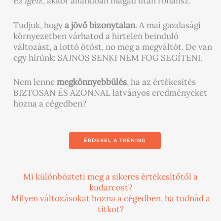
ez igen
!, akkor állandóan magad után rohansz.
Tudjuk, hogy
a jövő bizonytalan
. A mai gazdasági
környezetben várhatod a hirtelen beinduló
változást, a lottó ötöst, no meg a megváltót. De van
egy hírünk: SAJNOS SENKI NEM FOG SEGÍTENI.
Nem lenne
megkönnyebbülés
, ha az értékesítés
BIZTOSAN ÉS AZONNAL látványos eredményeket
hozna a cégedben?
ÉRDEKEL A TRÉNING
Mi különbözteti meg a sikeres értékesítőtől a
kudarcost?
Milyen változásokat hozna a cégedben, ha tudnád a
titkot?