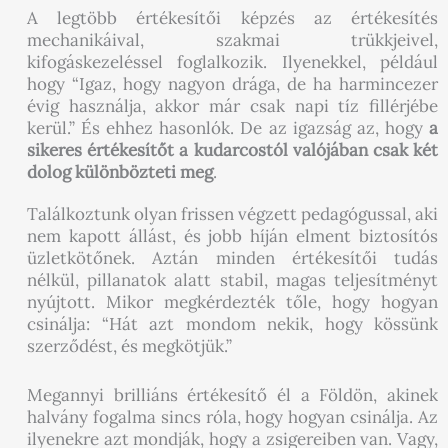
A legtöbb értékesítői képzés az értékesítés
mechanikáival, szakmai trükkjeivel,
kifogáskezeléssel foglalkozik. Ilyenekkel, például
hogy “Igaz, hogy nagyon drága, de ha harmincezer
évig használja, akkor már csak napi tíz fillérjébe
kerül.” És ehhez hasonlók. De az igazság az, hogy
a
sikeres értékesítőt a kudarcostól valójában csak két
dolog különbözteti meg
.
Találkoztunk olyan frissen végzett pedagógussal, aki
nem kapott állást, és jobb híján elment biztosítós
üzletkötőnek. Aztán minden értékesítői tudás
nélkül, pillanatok alatt stabil, magas teljesítményt
nyújtott. Mikor megkérdezték tőle, hogy hogyan
csinálja: “Hát azt mondom nekik, hogy kössünk
szerződést, és megkötjük.”
Megannyi brilliáns értékesítő él a Földön, akinek
halvány fogalma sincs róla, hogy hogyan csinálja. Az
ilyenekre azt mondják, hogy a zsigereiben van. Vagy,