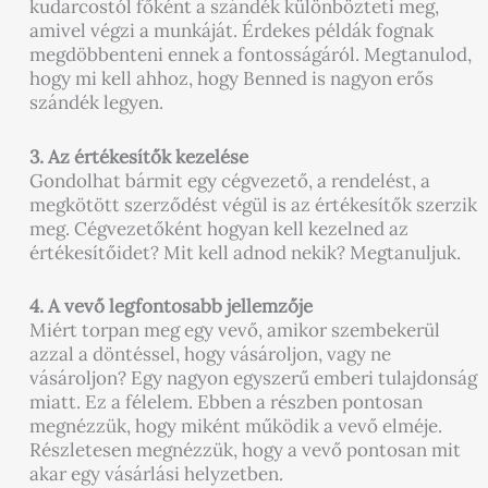
kudarcostól főként a szándék különbözteti meg,
amivel végzi a munkáját. Érdekes példák fognak
megdöbbenteni ennek a fontosságáról. Megtanulod,
hogy mi kell ahhoz, hogy Benned is nagyon erős
szándék legyen.
3. Az értékesítők kezelése
Gondolhat bármit egy cégvezető, a rendelést, a
megkötött szerződést végül is az értékesítők szerzik
meg. Cégvezetőként hogyan kell kezelned az
értékesítőidet? Mit kell adnod nekik? Megtanuljuk.
4. A vevő legfontosabb jellemzője
Miért torpan meg egy vevő, amikor szembekerül
azzal a döntéssel, hogy vásároljon, vagy ne
vásároljon? Egy nagyon egyszerű emberi tulajdonság
miatt. Ez a félelem. Ebben a részben pontosan
megnézzük, hogy miként működik a vevő elméje.
Részletesen megnézzük, hogy a vevő pontosan mit
akar egy vásárlási helyzetben.