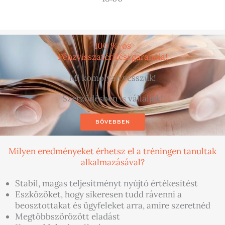
100 %-os
Pénzvisszatérítési garancia!
Mi komolyan vesszük!
Szerződésben is vállaljuk!
BŐVEBBEN
Milyen eredményeket érhetsz el a tréningen tanultak
alkalmazásával?
Stabil, magas teljesítményt nyújtó értékesítést
Eszközöket, hogy sikeresen tudd rávenni a
beosztottakat és ügyfeleket arra, amire szeretnéd
Megtöbbszörözött eladást