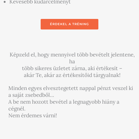
Kevesebb kudarcélményt
ÉRDEKEL A TRÉNING
Képzeld el, hogy mennyivel több bevételt jelentene,
ha
több sikeres üzletet zárna, aki értékesít –
akár Te, akár az értékesítőid tárgyalnak!
Minden egyes elvesztegetett nappal pénzt veszel ki
a saját zsebedből…
A be nem hozott bevétel a legnagyobb hiány a
cégnél.
Nem érdemes várni!