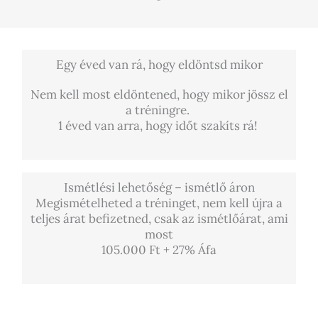
Egy éved van rá, hogy eldöntsd mikor
Nem kell most eldöntened, hogy mikor jössz el
a tréningre.
1 éved van arra, hogy időt szakíts rá!
Ismétlési lehetőség – ismétlő áron
Megismételheted a tréninget, nem kell újra a
teljes árat befizetned,
csak az ismétlőárat, ami
most
105.000 Ft + 27% Áfa