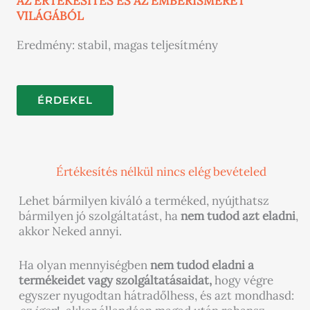
AZ ÉRTÉKESÍTÉS ÉS AZ EMBERISMERET
VILÁGÁBÓL
Eredmény: stabil, magas teljesítmény
ÉRDEKEL
Értékesítés nélkül nincs elég bevételed
Lehet bármilyen kiváló a terméked, nyújthatsz
bármilyen jó szolgáltatást, ha
nem tudod azt eladni
,
akkor Neked annyi.
Ha olyan mennyiségben
nem tudod eladni a
termékeidet vagy szolgáltatásaidat,
hogy végre
egyszer nyugodtan hátradőlhess, és azt mondhasd: