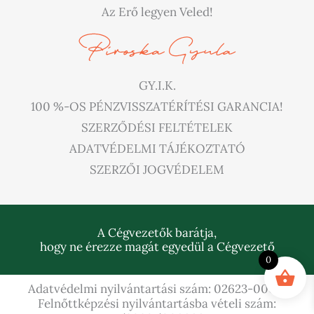
Az Erő legyen Veled!
GY.I.K.
100 %-OS PÉNZVISSZATÉRÍTÉSI GARANCIA!
SZERZŐDÉSI FELTÉTELEK
ADATVÉDELMI TÁJÉKOZTATÓ
SZERZŐI JOGVÉDELEM
A Cégvezetők barátja,
hogy ne érezze magát egyedül a Cégvezető
0
Adatvédelmi nyilvántartási szám: 02623-0001 |
Felnőttképzési nyilvántartásba vételi szám: