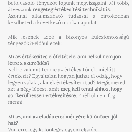
befolyásoló tényezőt fogunk megvizsgálni. Mi több,
átveszünk
rengeteg értékesítési technikát is.
Azonnal alkalmazható tudással a birtokodban
kezdheted a következő munkanapodat.
Mik lesznek azok a bizonyos kulcsfontosságú
tényezők?
Például ezek:
Mi a
z értékesítés előfeltétele, ami nélkül nem jön
létre a szerződés?
Kell-e valamit tennie az értékesítőnek, mielőtt
értékesít? Egyáltalán hogyan juthat el odáig, hogy
legyen valaki, akinek értékesíteni tud? Megismered
azt a négy lépést, amit
meg kell tenni ahhoz, hogy
sor kerülhessen értékesítésre
. Enélkül nem fog
menni.
Mi az, ami az
eladás eredményére különösen jól
hat?
Van erre egy különleges egyéni eljárás.