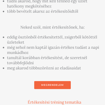
tudni akarod, hogy mit kell tenned egy üzlet
hatékony megkötéséhez
több bevételt akarsz az értékesítőidtől
Neked szól, mint értékesítőnek, ha:
eddig ösztönből értékesítettél, zsigerből kötöttél
üzleteket
még sehol nem kaptál igazán értékes tudást a napi
munkádhoz
tanultál korábban értékesítést, de szeretnél
továbbfejlődni
meg akarod többszörözni az eladásaidat
MEGRENDELEM
Értékesítési tréning tematika