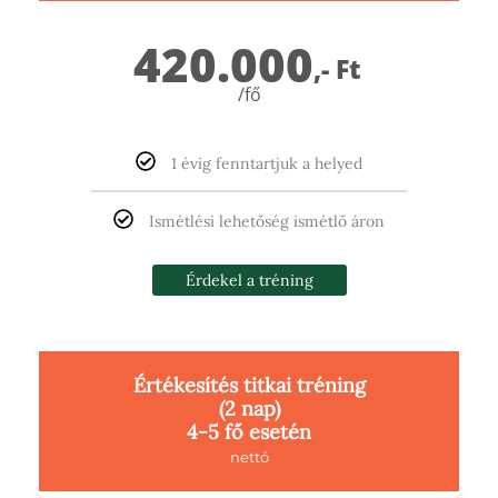
420.000
,- Ft
/fő
1 évig fenntartjuk a helyed
Ismétlési lehetőség ismétlő áron
Érdekel a tréning
Értékesítés titkai tréning
(2 nap)
4-5 fő esetén
nettó