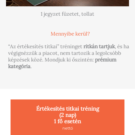
1 jegyzet füzetet, tollat
Mennyibe kerül?
“Az értékesítés titkai” tréninget
ritkán tartjuk
, és ha
végignézzük a piacot, nem tartozik a legolcsóbb
képzések közé. Mondjuk ki őszintén:
prémium
kategória
.
Értékesítés titkai tréning
(2 nap)
1 fő esetén
nettó