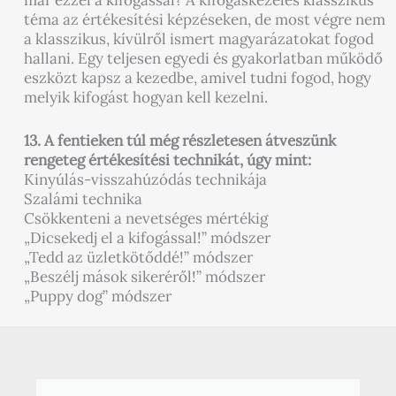
már ezzel a kifogással? A kifogáskezelés klasszikus
téma az értékesítési képzéseken, de most végre nem
a klasszikus, kívülről ismert magyarázatokat fogod
hallani. Egy teljesen egyedi és gyakorlatban működő
eszközt kapsz a kezedbe, amivel tudni fogod, hogy
melyik kifogást hogyan kell kezelni.
13. A fentieken túl még részletesen átveszünk
rengeteg értékesítési technikát, úgy mint:
Kinyúlás-visszahúzódás technikája
Szalámi technika
Csökkenteni a nevetséges mértékig
„Dicsekedj el a kifogással!” módszer
„Tedd az üzletkötőddé!” módszer
„Beszélj mások sikeréről!” módszer
„Puppy dog” módszer