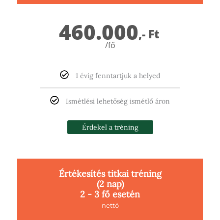
460.000
,- Ft
/fő
1 évig fenntartjuk a helyed
Ismétlési lehetőség ismétlő áron
Érdekel a tréning
Értékesítés titkai tréning
(2 nap)
2 - 3 fő esetén
nettó