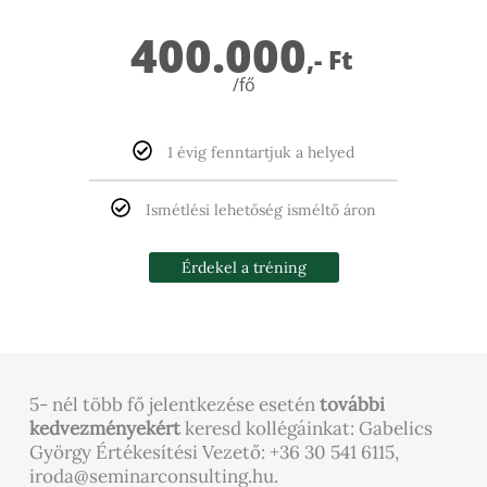
400.000
,- Ft
/fő
1 évig fenntartjuk a helyed​
Ismétlési lehetőség isméltő áron
Érdekel a tréning
5- nél több fő jelentkezése esetén
további
kedvezményekért
keresd kollégáinkat: Gabelics
György Értékesítési Vezető: +36 30 541 6115,
iroda@seminarconsulting.hu.