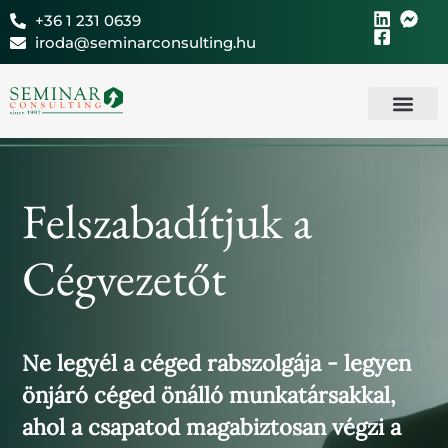
Skip
+36 1 231 0639
to
iroda@seminarconsulting.hu
content
Új ügyfel
Seminar Cons
Felszabadítjuk a
Cégvezetőt
Ne legyél a céged rabszolgája - legyen
önjáró céged önálló munkatársakkal,
ahol a csapatod magabiztosan végzi a