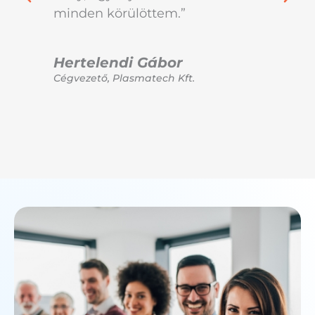
minden körülöttem.”
Kan
Cégv
Hertelendi Gábor
Cégvezető, Plasmatech Kft.