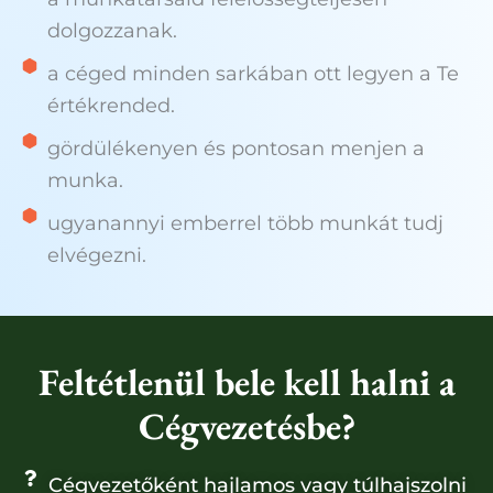
dolgozzanak.
a céged minden sarkában ott legyen a Te
értékrended.
gördülékenyen és pontosan menjen a
munka.
ugyanannyi emberrel több munkát tudj
elvégezni.
Feltétlenül bele kell halni a
Cégvezetésbe?
Cégvezetőként hajlamos vagy túlhajszolni