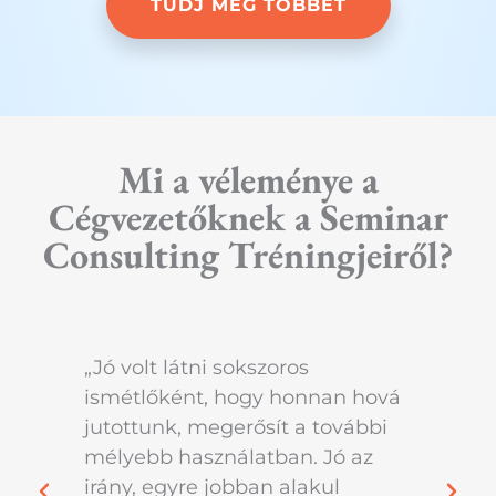
TUDJ MEG TÖBBET
Mi a véleménye a
Cégvezetőknek a Seminar
Consulting Tréningjeiről?
„Jó volt látni sokszoros
„Na
ismétlőként, hogy honnan hová
ada
jutottunk, megerősít a további
csa
mélyebb használatban. Jó az
alk
irány, egyre jobban alakul