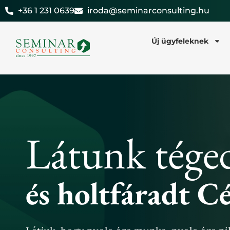
Skip
+36 1 231 0639
iroda@seminarconsulting.hu
to
content
Új ügyfeleknek
Látunk téged
és holtfáradt C