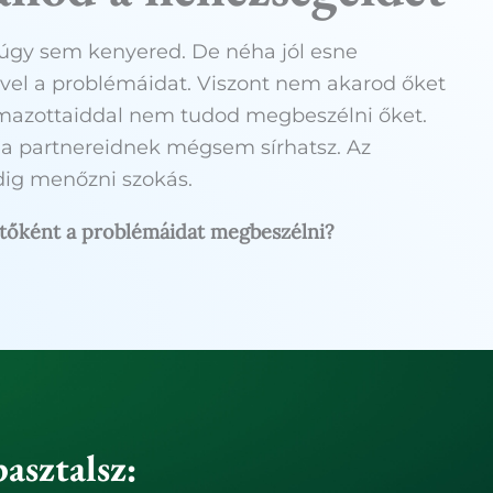
gy sem kenyered. De néha jól esne
vel a problémáidat. Viszont nem akarod őket
lmazottaiddal nem tudod megbeszélni őket.
 a partnereidnek mégsem sírhatsz. Az
dig menőzni szokás.
tőként a problémáidat megbeszélni?
asztalsz: