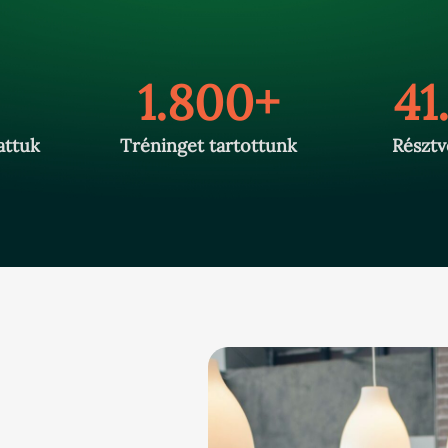
1.800+
41
attuk
Tréninget tartottunk
Résztv