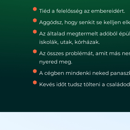
Tiéd a felelősség az embereidért.
Aggódsz, hogy senkit se kelljen el
Az általad megtermelt adóból épü
iskolák, utak, kórházak.
Az összes problémát, amit más nem
nyered meg.
A cégben mindenki neked panaszk
Kevés időt tudsz tölteni a családod