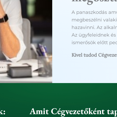
A panaszkodás amú
megbeszélni valaki
hazavinni. Az alka
Az ügyfeleidnek és
ismerősök előtt pe
Kivel tudod Cégveze
k:
Amit Cégvezetőként tap