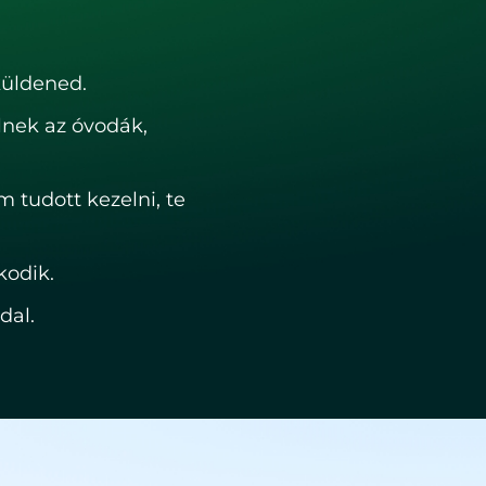
küldened.
lnek az óvodák,
 tudott kezelni, te
odik.
dal.