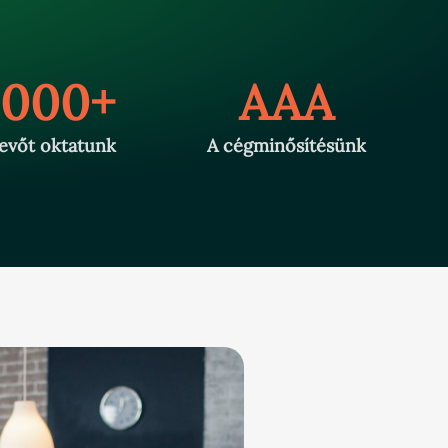
.000+
AAA
evőt oktatunk
A cégminősítésünk