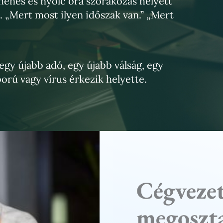
henés és nyolc óra szórakozás helyett
n.
„
Mert most ilyen időszak van.
”
„
Mert
egy újabb adó, egy újabb válság, egy
orú vagy vírus érkezik helyette.
Cégvezet
megoszta