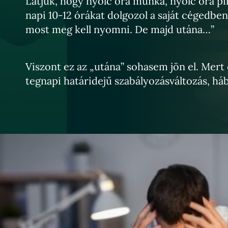
Látjuk, hogy nyolc óra munka, nyolc óra pi
napi 10-12 órákat dolgozol a saját cégedbe
most meg kell nyomni. De majd utána…
”
Viszont ez az
„
utána
”
sohasem jön el. Mert 
tegnapi határidejű szabályozásváltozás, háb