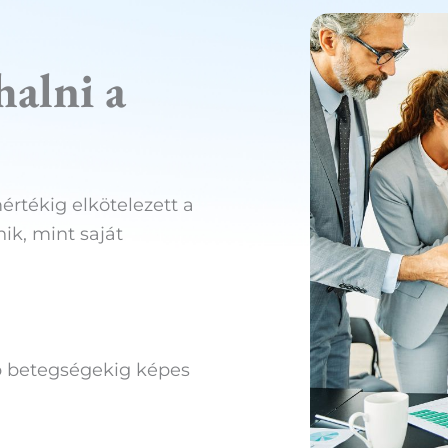
halni a
rtékig elkötelezett a
ik, mint saját
b betegségekig képes