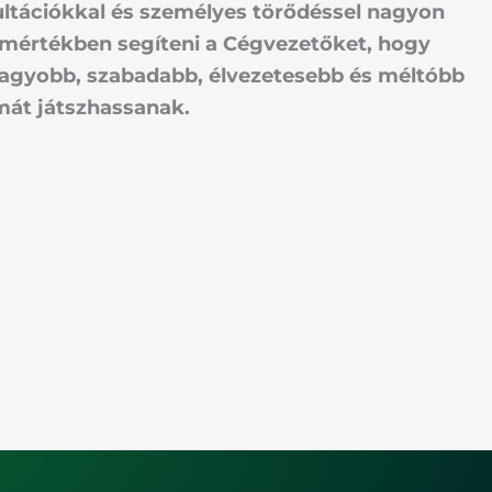
ltációkkal és személyes törődéssel nagyon
mértékben segíteni a Cégvezetőket, hogy
agyobb, szabadabb, élvezetesebb és méltóbb
mát játszhassanak.