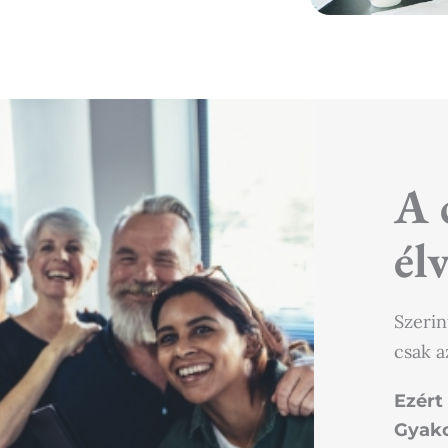
A 
élv
Szerin
csak a
Ezért
Gyako