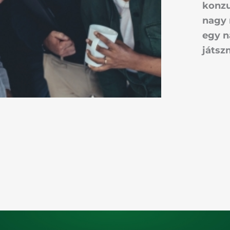
konzu
nagy 
egy n
játsz