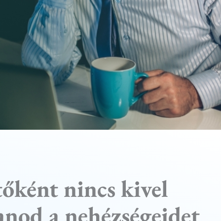
őként nincs kivel
nod a nehézségeidet