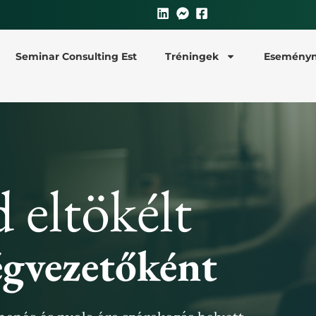
Seminar Consulting Est
Tréningek
Eseményn
 eltökélt
égvezetőként