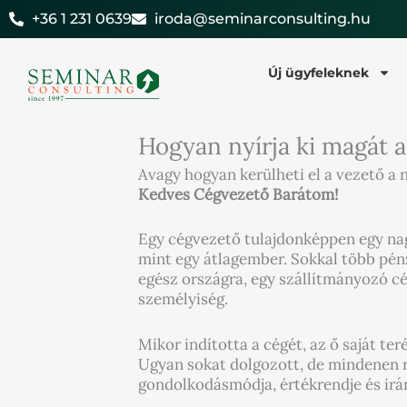
Skip
+36 1 231 0639
iroda@seminarconsulting.hu
to
content
Új ügyfeleknek
Hogyan nyírja ki magát 
Avagy hogyan kerülheti el a vezető a
Kedves Cégvezető Barátom!
Egy cégvezető tulajdonképpen egy nagy
mint egy átlagember. Sokkal több pénz
egész országra, egy szállítmányozó c
személyiség.
Mikor indította a cégét, az ő saját t
Ugyan sokat dolgozott, de mindenen ra
gondolkodásmódja, értékrendje és irán