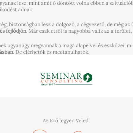
ugyanaz lesz, mint amit ő döntött volna ebben a szituáci
űködést adnak.
, biztonságban lesz a dolgozó, a cégvezető, de még az üg
és fejlődjön
. Már csak ettől is nagyobbá válik az a terület,
ek ugyanúgy megvannak a maga alapelvei és eszközei, m
tásban
. De elérhetők és megtanulhatók.
Az Erő legyen Veled!