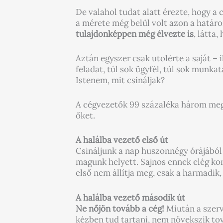
De valahol tudat alatt érezte, hogy a 
a mérete még belül volt azon a határo
tulajdonképpen még élvezte is
, látta
Aztán egyszer csak utolérte a saját – 
feladat, túl sok ügyfél, túl sok munk
Istenem, mit csináljak?
A cégvezetők 99 százaléka három meg
őket.
A halálba vezető első út
Csináljunk a nap huszonnégy órájábó
magunk helyett. Sajnos ennek elég kon
első nem állítja meg, csak a harmadik
A halálba vezető második út
Ne nőjön tovább a cég!
Miután a szerv
kézben tud tartani, nem növekszik to