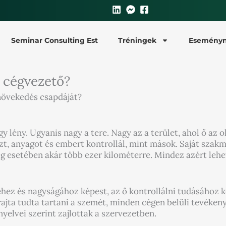
Seminar Consulting Est
Tréningek
Eseményn
a cégvezető?
 növekedés csapdáját?
 lény. Ugyanis nagy a tere. Nagy az a terület, ahol ő az 
t, anyagot és embert kontrollál, mint mások. Saját szakm
ég esetében akár több ezer kilométerre. Mindez azért leh
eréhez és nagyságához képest, az ő kontrollálni tudásához 
jta tudta tartani a szemét, minden cégen belüli tevékenys
yelvei szerint zajlottak a szervezetben.