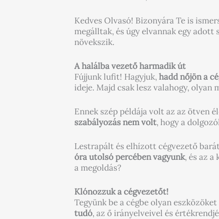
Kedves Olvasó! Bizonyára Te is ismer
megálltak, és úgy elvannak egy adott
növekszik.
A halálba vezető harmadik út
Fújjunk lufit! Hagyjuk,
hadd nőjön a cé
ideje. Majd csak lesz valahogy, olyan 
Ennek szép példája volt az az ötven é
szabályozás nem volt
, hogy a dolgozó
Lestrapált és elhízott cégvezető bará
óra utolsó percében vagyunk
, és az a
a megoldás?
Klónozzuk a cégvezetőt!
Tegyünk be a cégbe olyan eszközöket
tudó
, az ő irányelveivel és értékrend