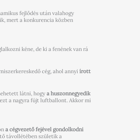
namikus fejlődés után valahogy
dik, mert a konkurencia közben
glalkozni kéne, de ki a fenének van rá
elmiszerkereskedő cég, ahol annyi
írott
ehetett látni, hogy
a huszonnegyedik
ezt a nagyra fújt luftballont. Akkor mi
ton
a cégvezető fejével gondolkodni
tő távollétében születik a