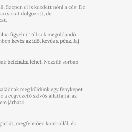
l. Szépen el is kezdett nőni a cég. De
yan sokat dolgozott, de
kat.
volna figyelni. Túl sok megoldandó
emben
kevés az idő, kevés a pénz
. Jaj
csak
belehalni lehet
. Nézzük sorban
 családnak meg küldünk egy fényképet
a cégvezető szívós állatfajta, az
nem járható.
átlát, megfelelően kontrollál, és