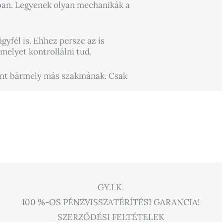
óban. Legyenek olyan mechanikák a
yfél is. Ehhez persze az is
 melyet kontrollálni tud.
int bármely más szakmának. Csak
GY.I.K.
100 %-OS PÉNZVISSZATÉRÍTÉSI GARANCIA!
SZERZŐDÉSI FELTÉTELEK