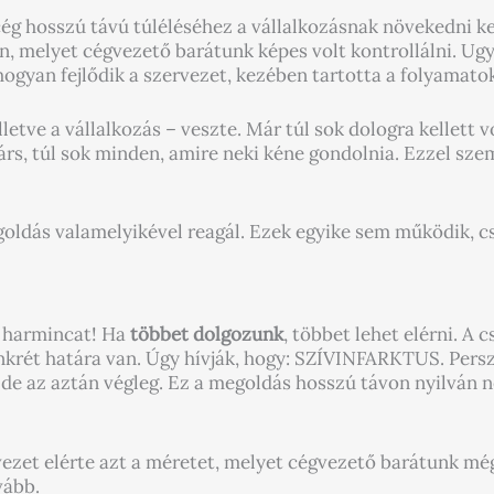
cég hosszú távú túléléséhez a vállalkozásnak növekedni kel
n, melyet cégvezető barátunk képes volt kontrollálni. Ug
, hogyan fejlődik a szervezet, kezében tartotta a folyamato
illetve a vállalkozás – veszte. Már túl sok dologra kellett 
atárs, túl sok minden, amire neki kéne gondolnia. Ezzel sz
oldás valamelyikével reagál. Ezek egyike sem működik, 
l harmincat! Ha
többet dolgozunk
, többet lehet elérni. A
krét határa van. Úgy hívják, hogy: SZÍVINFARKTUS. Persze 
, de az aztán végleg. Ez a megoldás hosszú távon nyilván 
ezet elérte azt a méretet, melyet cégvezető barátunk még 
vább.