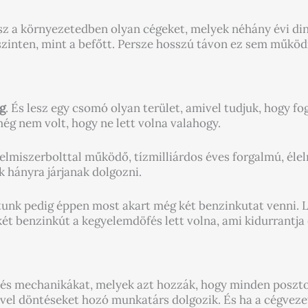
sz a környezetedben olyan cégeket, melyek néhány évi di
 szinten, mint a befőtt. Persze hosszú távon ez sem műkö
g
. És lesz egy csomó olyan terület, amivel tudjuk, hogy fo
még nem volt, hogy ne lett volna valahogy.
lelmiszerbolttal működő, tízmilliárdos éves forgalmú, él
k hányra járjanak dolgozni.
tunk pedig éppen most akart még két benzinkutat venni. L
 két benzinkút a kegyelemdöfés lett volna, ami kidurrantja 
 és mechanikákat, melyek azt hozzák, hogy minden posz
jével döntéseket hozó munkatárs dolgozik. És ha a cégveze