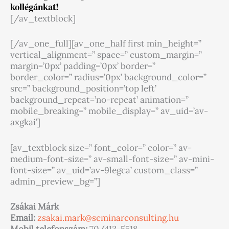
kollégánkat!
[/av_textblock]
[/av_one_full][av_one_half first min_height=”
vertical_alignment=” space=” custom_margin=”
margin=’0px’ padding=’0px’ border=”
border_color=” radius=’0px’ background_color=”
src=” background_position=’top left’
background_repeat=’no-repeat’ animation=”
mobile_breaking=” mobile_display=” av_uid=’av-
axgkai’]
[av_textblock size=” font_color=” color=” av-
medium-font-size=” av-small-font-size=” av-mini-
font-size=” av_uid=’av-9legca’ custom_class=”
admin_preview_bg=”]
Zsákai Márk
Email:
zsakai.mark@seminarconsulting.
hu
Mobil telefonszám:
70/413-5518