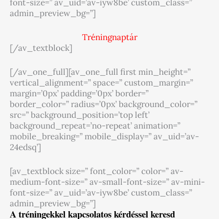
font-size=” av_uid=’av-iyw8be’ custom_class=”
admin_preview_bg=”]
Tréningnaptár
[/av_textblock]
[/av_one_full][av_one_full first min_height=”
vertical_alignment=” space=” custom_margin=”
margin=’0px’ padding=’0px’ border=”
border_color=” radius=’0px’ background_color=”
src=” background_position=’top left’
background_repeat=’no-repeat’ animation=”
mobile_breaking=” mobile_display=” av_uid=’av-
24edsq’]
[av_textblock size=” font_color=” color=” av-
medium-font-size=” av-small-font-size=” av-mini-
font-size=” av_uid=’av-iyw8be’ custom_class=”
admin_preview_bg=”]
A tréningekkel kapcsolatos kérdéssel keresd