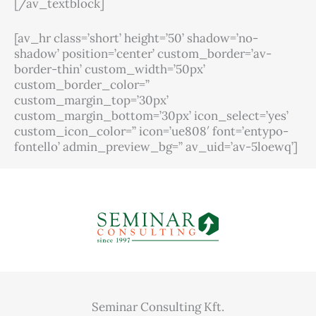
[/av_textblock]
[av_hr class=’short’ height=’50’ shadow=’no-
shadow’ position=’center’ custom_border=’av-
border-thin’ custom_width=’50px’
custom_border_color=”
custom_margin_top=’30px’
custom_margin_bottom=’30px’ icon_select=’yes’
custom_icon_color=” icon=’ue808′ font=’entypo-
fontello’ admin_preview_bg=” av_uid=’av-5loewq’]
[/av_one_full]
Seminar Consulting Kft.