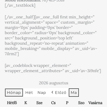
[/av_textblock]
[/av_one_half][av_one_full first min_height=”
vertical_alignment=” space=” custom_margin=”
margin=’0px’ padding=’0px’ border=”
border_color=” radius=’0px’ background_color=”
src=” background_position=’top left’
background_repeat=’no-repeat’ animation=”
mobile_breaking=” mobile_display=” av_uid=’av-
7ilrm2′]
[av_codeblock wrapper_element=”
wrapper_element_attributes=” av_uid=’av-3i9nfe’]
2026 augusztus
Hónap
Hét
Nap
Előző
Ma
2026.
2026.
2026.
2026.
2026.
2026.
hétfő
2026.
2026.
kedd
2026.
2026.
2026.
2026.
2026.
2026.
2026.
2026.
2026.
2026.
szerda
2026.
2026.
2026.
2026.
csütörtök
2026.
2026.
2026.
péntek
2026.
2026.
2026.
2026.
2026.
2026.
2026.
2026.
2026.
2026.
2026.
szombat
vasár
2026.
2026.
2026.
2026.
2026
2026
Hétfő
K
Sze
Cs
P
Szo
Vasárna