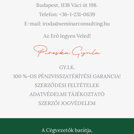
Budapest, 1138 Váci út 198.
Telefon: +36-1-231-0639
E-mail: iroda@seminarconsulting.hu
Az Erő legyen Veled!
GY.I.K.
100 %-OS PÉNZVISSZATÉRÍTÉSI GARANCIA!
SZERZŐDÉSI FELTÉTELEK
ADATVÉDELMI TÁJÉKOZTATÓ
SZERZŐI JOGVÉDELEM
A Cégvezetők barátja,