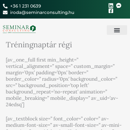
Skip
+36 1 231 0639
to
iroda@seminarconsulting.hu
content
Tréningnaptár régi
[av_one_full first min_height=”
vertical_alignment=” space=” custom_margin=”
margin=’0px’ padding=’0px’ border=”
border_color=” radius=’0px’ background_color=”
src=” background_position=’top left’
background_repeat=’no-repeat’ animation=”
mobile_breaking=” mobile_display=” av_uid=’av-
24edsq’]
[av_textblock size=” font_color=” color=” av-
medium-font-size=” av-small-font-size=” av-mini-