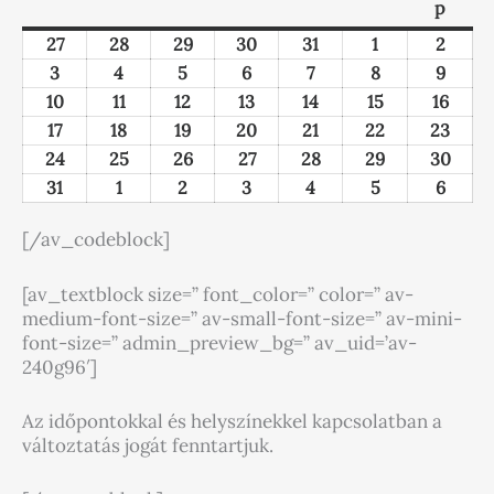
08.
08.
08.
07.
08.
08.
09.
08.
08.
08.
07.
08.
08.
09.
08.
08.
07.
08.
08.
09.
08.
08.
07.
08.
08.
09.
07.
08.
08.
08.
08.
08.
09.
08.
08.
08.
08.
08.
09.
08.
08.
08.
p
03.
17.
31.
27.
10.
24.
01.
04.
11.
18.
28.
25.
05.
02.
12.
19.
29.
26.
06.
03.
13.
27.
30.
20.
07.
04.
31.
14.
21.
28.
01.
08.
05.
15.
22.
29.
02.
09.
06.
16.
23.
30.
27
28
29
30
31
1
2
3
4
5
6
7
8
9
10
11
12
13
14
15
16
17
18
19
20
21
22
23
24
25
26
27
28
29
30
31
1
2
3
4
5
6
[/av_codeblock]
[av_textblock size=” font_color=” color=” av-
medium-font-size=” av-small-font-size=” av-mini-
font-size=” admin_preview_bg=” av_uid=’av-
240g96′]
Az időpontokkal és helyszínekkel kapcsolatban a
változtatás jogát fenntartjuk.