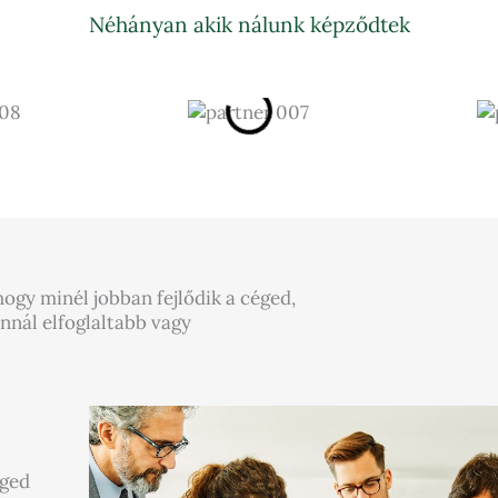
Néhányan akik nálunk képződtek
ogy minél jobban fejlődik a céged,
nnál elfoglaltabb vagy
éged