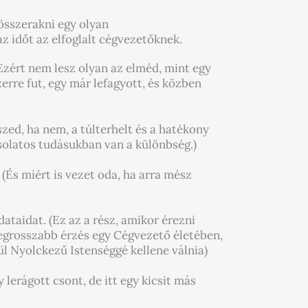
sszerakni egy olyan
z időt az elfoglalt cégvezetőknek.
Ezért nem lesz olyan az elméd, mint egy
rre fut, egy már lefagyott, és közben
zed, ha nem, a túlterhelt és a hatékony
solatos tudásukban van a különbség.)
(És miért is vezet oda, ha arra mész
ataidat. (Ez az a rész, amikor érezni
egrosszabb érzés egy Cégvezető életében,
l Nyolckezű Istenséggé kellene válnia)
erágott csont, de itt egy kicsit más