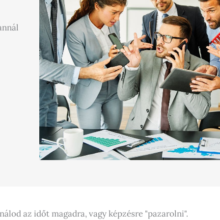
annál
álod az időt magadra, vagy képzésre "pazarolni".