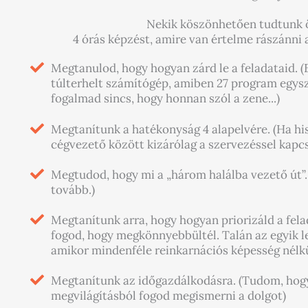
Nekik köszönhetően tudtunk ö
4 órás képzést, amire van értelme rászánni a
Megtanulod, hogy hogyan zárd le a feladataid. (
túlterhelt számítógép, amiben 27 program egysze
fogalmad sincs, hogy honnan szól a zene...)
Megtanítunk a hatékonyság 4 alapelvére. (Ha his
cégvezető között kizárólag a szervezéssel kapc
Megtudod, hogy mi a „három halálba vezető út”. 
tovább.)
Megtanítunk arra, hogy hogyan priorizáld a felad
fogod, hogy megkönnyebbültél. Talán az egyik l
amikor mindenféle reinkarnációs képesség nélkü
Megtanítunk az időgazdálkodásra. (Tudom, hogy l
megvilágításból fogod megismerni a dolgot)