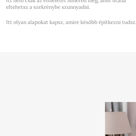
Itt nem csak az elméletet ismered meg, amit utána
eltehetsz a szekrénybe szunnyadni.
Itt olyan alapokat kapsz, amire később építkezni tudsz