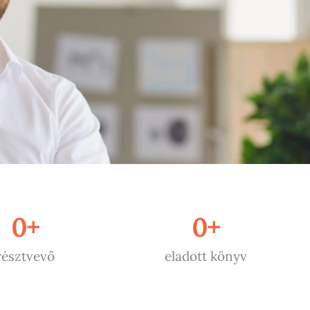
0
+
0
+
résztvevő
eladott könyv