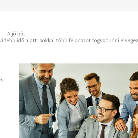
A jó hír:
idebb idő alatt, sokkal több feladatot fogsz tudni elvégez
s.