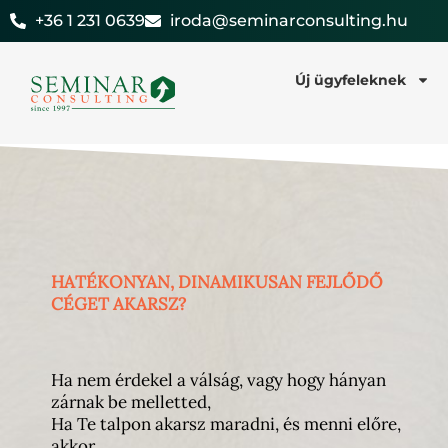
Skip
+36 1 231 0639
iroda@seminarconsulting.hu
to
content
Új ügyfeleknek
HATÉKONYAN, DINAMIKUSAN FEJLŐDŐ
CÉGET AKARSZ?
Ha nem érdekel a válság, vagy hogy hányan
zárnak be melletted,
Ha Te talpon akarsz maradni, és menni előre,
akkor