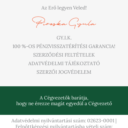
Az Erő legyen Veled!
GY.I.K.
100 %-OS PÉNZVISSZATÉRÍTÉSI GARANCIA!
SZERZŐDÉSI FELTÉTELEK
ADATVÉDELMI TÁJÉKOZTATÓ
SZERZŐI JOGVÉDELEM
A Cégvezetők barátja,
hogy ne érezze magát egyedül a Cégvezető
Adatvédelmi nyilvántartási szám: 02623-0001 |
Felnőttképzési nyilvántartásba vételi szám: