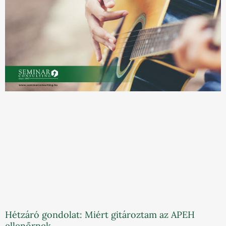
Hétzáró gondolat: Miért gitároztam az APEH
ellenőrnek