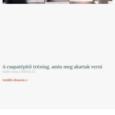
A csapatépítő tréning, amin meg akartak verni
Győri Anna
2019.03.27.
tovább olvasom »
« Előző
1
2
3
4
5
6
7
Következő »