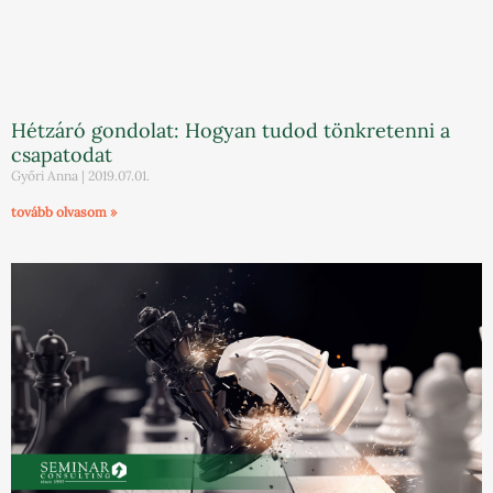
Hétzáró gondolat: Hogyan tudod tönkretenni a
csapatodat
Győri Anna
2019.07.01.
tovább olvasom »