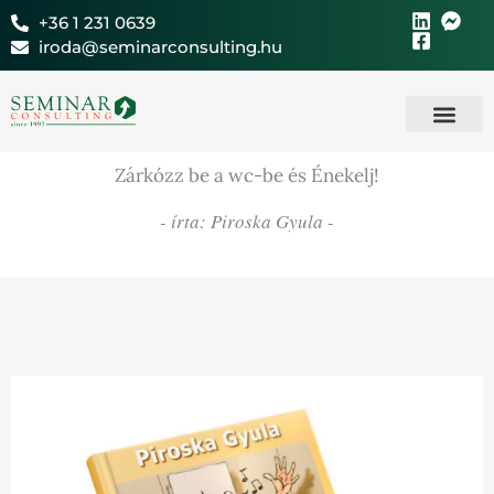
Skip
+36 1 231 0639
to
iroda@seminarconsulting.hu
content
Új ügyfel
Seminar Cons
Zárkózz be a wc-be és Énekelj!
- írta: Piroska Gyula -