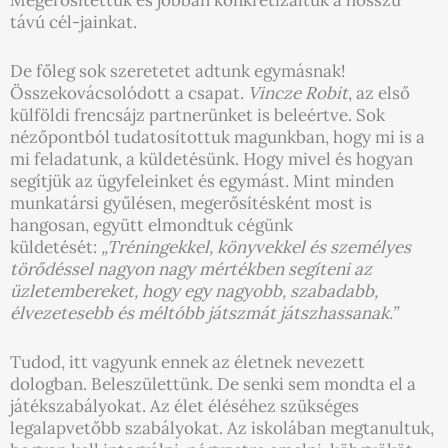
Megerősítettük és jobban konkretizáltuk a hosszú
távú cél-jainkat.
De főleg sok szeretetet adtunk egymásnak!
Összekovácsolódott a csapat.
Vincze Robit
, az első
külföldi frencsájz partnerünket is beleértve. Sok
nézőpontból tudatosítottuk magunkban, hogy mi is a
mi feladatunk, a küldetésünk. Hogy mivel és hogyan
segítjük az ügyfeleinket és egymást. Mint minden
munkatársi gyűlésen, megerősítésként most is
hangosan, együtt elmondtuk cégünk
küldetését:
„Tréningekkel, könyvekkel és személyes
törődéssel nagyon nagy mértékben segíteni az
üzletembereket, hogy egy nagyobb, szabadabb,
élvezetesebb és méltóbb játszmát játszhassanak.”
Tudod, itt vagyunk ennek az életnek nevezett
dologban. Beleszülettünk. De senki sem mondta el a
játékszabályokat. Az élet éléséhez szükséges
legalapvetőbb szabályokat. Az iskolában megtanultuk,