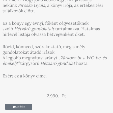
nekünk
Piroska Gyula
, a könyv írója, az értékesítési
találkozók előtt.
Ez a könyv egy évnyi, főként cégvezetőknek
szóló
Hétzáró gondolatait
tartalmazza. Hatalmas
hírlevél listája olvassa hétvégenként őket.
Rövid, könnyed, szórakoztató, mégis mély
gondolatokat átadó írások.
A legjobb megnyitási arányt
„Zárkózz be a WC-be, és
énekelj!”
tárgysorú
Hétzáró gondolat
hozta.
Ezért ez a könyv címe.
2.990.- Ft
Kosárba