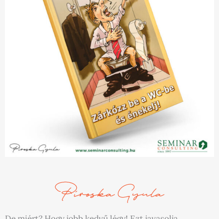
De miért? Hogy jobb kedvű légy! Ezt javasolja