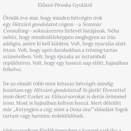
Előszó Piroska Gyulától
Ötödik éve már, hogy minden hétvégén írok
egy
Hétzáró gondolatot
cégem ‒ a
Seminar
Consulting
‒ sokszázezres hírlevél listájának. Néha
nehéz, hogy mindenféleképpen meglegyen az írás
addigra, amire ki kell küldeni. Volt, hogy nyaralás alatt
írtam. Volt, hogy apró darabokban a tréning tartás
szüneteiben. Volt, hogy éjszaka az isztambuli
repülőtéren. Volt, hogy egy hosszú nap előtt, hajnalban
felkelve.
De az elmúlt több mint kétszáz hétvégét mindig
lezártam egy
Hétzáró gondolattal
! Jó játék! Élvezettel
írom őket! Ezeket az
Előszó
sorokat is derűs örömmel
írom. Most is hajnalban keltem hozzá. Mert délelőtt
már
„Ketyegjen a cég, mint a Doxa óra!”
előadást fogok
tartani vagy harminc érdeklődőnek.
Idekucorodtam fürdőköpenyben a kanapé sarkába a