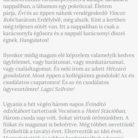
nappaliban, a lábamon egy pokróccal. Életem
párja,
Évi
és az éppen nálunk vendégeskedő
Vincze
Robi
barátom Erdélyből, még alszik. Kint a kertben
még teljesen sötét van. Itt a nappaliban is csak a
karácsonyfa égősora és a nappali karácsonyi díszei
égnek. Hangulatos!
Ilyenkor midig magam elé képzelem valamelyik kedves
ügyfelemet, vagy barátomat, vagy munkatársamat,
vagy családtagomat. És neki írom az adott
Hétzáró
gondolatot.
Most éppen a kollégáimra gondolok! Az én
csodálatos csapatomra! És az én csodálatos
ügyvezetőmre!
Lagzi Szilvire!
Ugyanis a hét végén három napos
Évindító
edzőtábort
tartottunk Vecsésen a
Hotel Stációban
.
Három csoda nap volt. Sokat sírtunk örömünkben. A
fiúkat és magamat is beleértve. Még többet nevettünk!
Értékeltük a tavalyi évet. Elterveztük az idei évet.