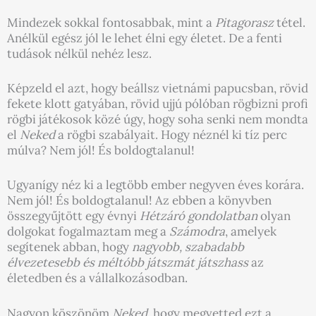
Mindezek sokkal fontosabbak, mint a
Pitagorasz
tétel.
Anélkül egész jól le lehet élni egy életet. De a fenti
tudások nélkül nehéz lesz.
Képzeld el azt, hogy beállsz vietnámi papucsban, rövid
fekete klott gatyában, rövid ujjú pólóban rögbizni profi
rögbi játékosok közé úgy, hogy soha senki nem mondta
el
Neked
a rögbi szabályait. Hogy néznél ki tíz perc
múlva? Nem jól! És boldogtalanul!
Ugyanígy néz ki a legtöbb ember negyven éves korára.
Nem jól! És boldogtalanul! Az ebben a könyvben
összegyűjtött egy évnyi
Hétzáró gondolatban
olyan
dolgokat fogalmaztam meg a
Számodra
, amelyek
segítenek abban, hogy
nagyobb, szabadabb
élvezetesebb és méltóbb játszmát játszhass
az
életedben és a vállalkozásodban.
Nagyon köszönöm
Neked
, hogy megvetted ezt a