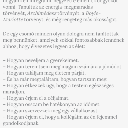
hogyan kell integrálni, négyzetre emelni, köbgyököt
vonni. Tanultuk az energia-megmaradás
törvényét,
Archimédesz
törvényét, a
Boyle-
Mariotte
törvényt, és még rengeteg más okosságot.
De egy csomó minden olyan dologra nem tanítottak
meg bennünket, amelyek sokkal fontosabbak lennének
ahhoz, hogy élvezetes legyen az élet:
– Hogyan neveljem a gyerekeimet.
– Hogyan teremtsem meg magam számára a jómódot.
– Hogyan találjam meg életem párját.
– És ha már megtaláltam, hogyan tartsam meg.
– Hogyan étkezzek úgy, hogy a testem egészséges
maradjon.
– Hogyan érjem el a céljaimat.
– Hogyan osszam be hatékonyan az időmet.
– Hogyan szervezzek meg egy vállalkozást.
– Hogyan érjem el, hogy a kollégáim az én fejemmel
gondolkodjanak.