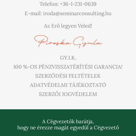
Telefon: +36-1-231-0639
E-mail: iroda@seminarconsulting.hu
Az Erő legyen Veled!
GY.I.K.
100 %-OS PÉNZVISSZATÉRÍTÉSI GARANCIA!
SZERZŐDÉSI FELTÉTELEK
ADATVÉDELMI TÁJÉKOZTATÓ
SZERZŐI JOGVÉDELEM
A Cégvezetők barátja,
hogy ne érezze magát egyedül a Cégvezető