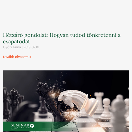
Hétzáró gondolat: Hogyan tudod tönkretenni a
csapatodat
Győri Anna
2019.07.01.
tovább olvasom »