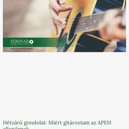
Hétzáró gondolat: Miért gitároztam az APEH
ellenőrnek