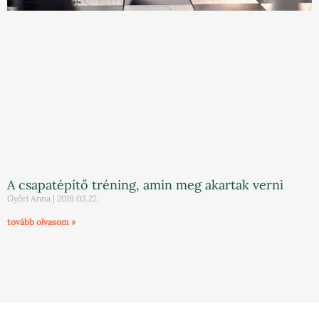
A csapatépítő tréning, amin meg akartak verni
Győri Anna
2019.03.27.
tovább olvasom »
« Előző
1
2
3
4
5
6
7
Következő »