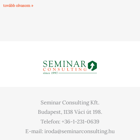
tovább olvasom »
« Előző
1
2
3
4
5
6
7
Következő »
Seminar Consulting Kft.
Budapest, 1138 Váci út 198.
Telefon: +36-1-231-0639
E-mail: iroda@seminarconsulting.hu