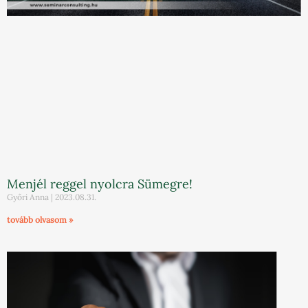
Menjél reggel nyolcra Sümegre!
Győri Anna
2023.08.31.
tovább olvasom »