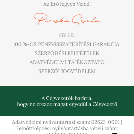
Az Erő legyen Veled!
GY.I.K.
100 %-OS PÉNZVISSZATÉRÍTÉSI GARANCIA!
SZERZŐDÉSI FELTÉTELEK
ADATVÉDELMI TÁJÉKOZTATÓ
SZERZŐI JOGVÉDELEM
A Cégvezetők barátja,
hogy ne érezze magát egyedül a Cégvezető
Adatvédelmi nyilvántartási szám: 02623-0001 |
Felnőttképzési nyilvántartásba vételi szám: