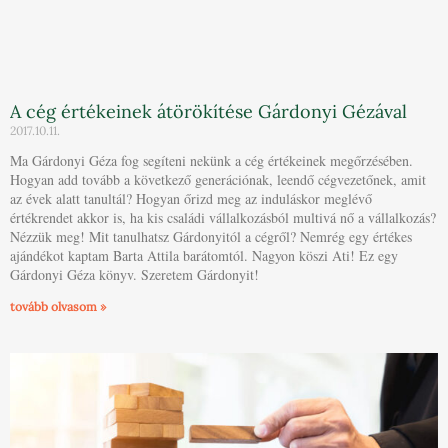
A cég értékeinek átörökítése Gárdonyi Gézával
2017.10.11.
Ma Gárdonyi Géza fog segíteni nekünk a cég értékeinek megőrzésében.
Hogyan add tovább a következő generációnak, leendő cégvezetőnek, amit
az évek alatt tanultál? Hogyan őrizd meg az induláskor meglévő
értékrendet akkor is, ha kis családi vállalkozásból multivá nő a vállalkozás?
Nézzük meg! Mit tanulhatsz Gárdonyitól a cégről? Nemrég egy értékes
ajándékot kaptam Barta Attila barátomtól. Nagyon köszi Ati! Ez egy
Gárdonyi Géza könyv. Szeretem Gárdonyit!
tovább olvasom »