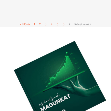
« Előző
1
2
3
4
5
6
7
Következő »