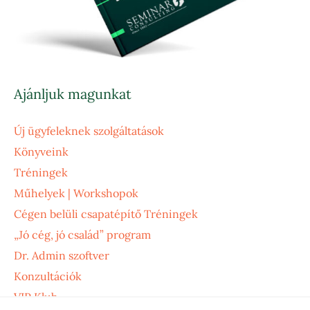
Ajánljuk magunkat
Új ügyfeleknek szolgáltatások
Könyveink
Tréningek
Műhelyek | Workshopok
Cégen belüli csapatépítő Tréningek
„Jó cég, jó család” program
Dr. Admin szoftver
Konzultációk
VIP Klub