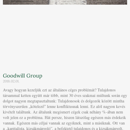
Goodwill Group
2018.02.01.
Avagy hogyan kezeljük ezt az általános céges problémát? Tulajdonos
társammal ketten együtt már több, mint 30 éves szakmai múltunk során egy
dolgot nagyon megtapasztaltunk: Tulajdonosok és dolgozók között mintha
törvényszerűen „kötelező” lenne konfliktusnak lenni. Ez alól nagyon kevés
kivételt találtunk. Az általunk megismert cégek csak néhány %-ában nem
volt jelen ez a probléma. Hát persze, hiszen látszólag egészen más érdekeik
vannak. Egészen más céljai vannak az egyiknek, mint a másiknak. Ott van
a „kapitalista, kizsákmányoló”, a befektető tulajdonos és a kizsákmányolt,