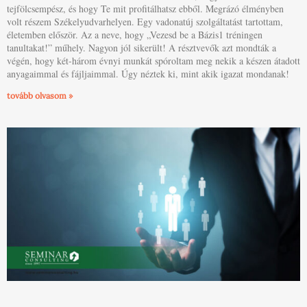
tejfölcsempész, és hogy Te mit profitálhatsz ebből. Megrázó élményben
volt részem Székelyudvarhelyen. Egy vadonatúj szolgáltatást tartottam,
életemben először. Az a neve, hogy „Vezesd be a Bázis1 tréningen
tanultakat!” műhely. Nagyon jól sikerült! A résztvevők azt mondták a
végén, hogy két-három évnyi munkát spóroltam meg nekik a készen átadott
anyagaimmal és fájljaimmal. Úgy néztek ki, mint akik igazat mondanak!
tovább olvasom »